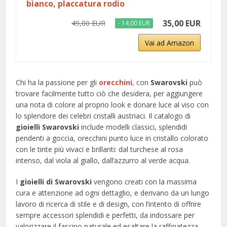
bianco, placcatura rodio
35,00 EUR
49,00 EUR
- 14,00 EUR
Vai ad Amazon
Chi ha la passione per gli
orecchini
, con
Swarovski
può
trovare facilmente tutto ciò che desidera, per aggiungere
una nota di colore al proprio look e donare luce al viso con
lo splendore dei celebri cristalli austriaci. Il catalogo di
gioielli Swarovski
include modelli classici, splendidi
pendenti a goccia, orecchini punto luce in cristallo colorato
con le tinte più vivaci e brillanti: dal turchese al rosa
intenso, dal viola al giallo, dall’azzurro al verde acqua.
I
gioielli di Swarovski
vengono creati con la massima
cura e attenzione ad ogni dettaglio, e derivano da un lungo
lavoro di ricerca di stile e di design, con l’intento di offrire
sempre accessori splendidi e perfetti, da indossare per
valorizzare il fascino naturale ed esaltare la raffinatezza